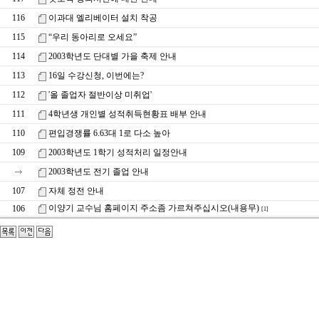
116
이과대 엘리베이터 설치 착공
115
“우리 동아리로 오세요”
114
2003학년도 단대별 가을 축제 안내
113
16일 수강신청, 이번에는?
112
'올 졸업자 절반이상 미취업'
111
4학년생 개인별 성적취득현황표 배부 안내
110
편입경쟁률 6.63대 1로 다소 높아
109
2003학년도 1학기 성적처리 일정안내
2003학년도 전기 졸업 안내
107
자체 정전 안내
이양기 교수님 홈페이지 주소좀 가르쳐주십시오(내용무)
106
[1]