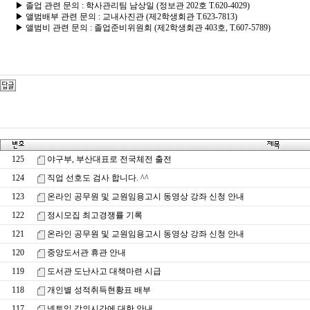
▶ 졸업 관련 문의 : 학사관리팀 남상일 (정보관 202호 T.620-4029)
▶ 앨범배부 관련 문의 : 교내사진관 (제2학생회관 T.623-7813)
▶ 앨범비 관련 문의 : 졸업준비위원회 (제2학생회관 403호, T.607-5789)
125
야구부, 부산대표로 전국체전 출전
124
직업 선호도 검사 합니다. ^^
123
온라인 공무원 및 교원임용고시 동영상 강좌 신청 안내
122
정시모집 최고경쟁률 기록
121
온라인 공무원 및 교원임용고시 동영상 강좌 신청 안내
120
중앙도서관 휴관 안내
119
도서관 도난사고 대책마련 시급
118
개인별 성적취득현황표 배부
117
넷토익 강의시간에 대한 안내