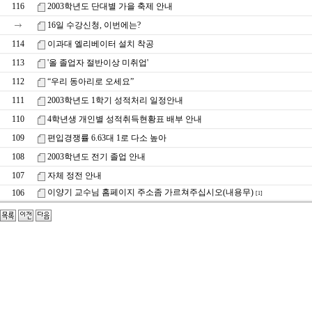
116
2003학년도 단대별 가을 축제 안내
16일 수강신청, 이번에는?
114
이과대 엘리베이터 설치 착공
113
'올 졸업자 절반이상 미취업'
112
“우리 동아리로 오세요”
111
2003학년도 1학기 성적처리 일정안내
110
4학년생 개인별 성적취득현황표 배부 안내
109
편입경쟁률 6.63대 1로 다소 높아
108
2003학년도 전기 졸업 안내
107
자체 정전 안내
이양기 교수님 홈페이지 주소좀 가르쳐주십시오(내용무)
106
[1]